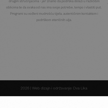
drugim stručnjacima – jer znamo da podrška dolazi u različitim
oblicima te da svaka od nas ima svoje potrebe, tempo i vlastiti put.
Programi su vođeni mudrošću tijela, autentičnim kontaktom i
podrškom eteričnih ulja.
2026 |
Web dizajn i održavanje: Dva Lika