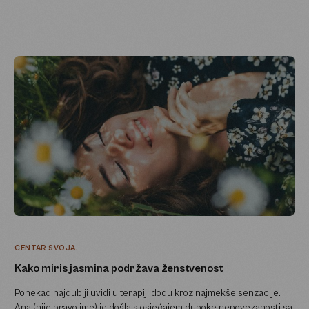
CENTAR SVOJA.
Kako miris jasmina podržava ženstvenost
Ponekad najdublji uvidi u terapiji dođu kroz najmekše senzacije.
Ana (nije pravo ime) je došla s osjećajem duboke nepovezanosti sa