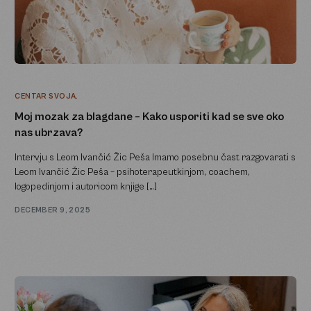
CENTAR SVOJA.
Moj mozak za blagdane – Kako usporiti kad se sve oko
nas ubrzava?
Intervju s Leom Ivančić Žic Peša Imamo posebnu čast razgovarati s
Leom Ivančić Žic Peša – psihoterapeutkinjom, coachem,
logopedinjom i autoricom knjige […]
DECEMBER 9, 2025