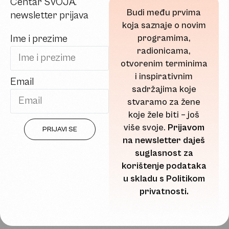
Centar SVOJA.
Kako ona može, a ja ne?
Budi među prvima
newsletter prijava
Zlatna sjena, usporedba i povratak vlastitom sjaju Svaki put kad bi
koja saznaje o novim
Martinina kolegica Sanja ušla u prostoriju, svi kao da bi malo […]
programima,
Ime i prezime
radionicama,
NOVEMBER 26, 2025
otvorenim terminima
i inspirativnim
Email
sadržajima koje
stvaramo za žene
koje žele biti – još
više svoje.
Prijavom
PRIJAVI SE
na newsletter daješ
suglasnost za
korištenje podataka
u skladu s Politikom
privatnosti.